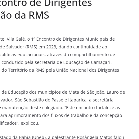
contro de Dirigentes
ção da RMS
tel Vila Galé, o 1º Encontro de Dirigentes Municipais de
 de Salvador (RMS) em 2023, dando continuidade ao
olíticas educacionais, através do compartilhamento de
oi conduzido pela secretária de Educação de Camaçari,
do Território da RMS pela União Nacional dos Dirigentes
as de Educação dos municípios de Mata de São João, Lauro de
lvador, São Sebastião do Passé e Itaparica, a secretária
 manutenção deste colegiado. “Este encontro fortalece as
para aprimoramento dos fluxos de trabalho e da concepção
ificados”, explicou.
tado da Bahia (Uneb), a palestrante Rosângela Matos falou