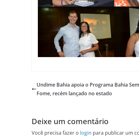
Undime Bahia apoia o Programa Bahia Se
Fome, recém lançado no estado
Deixe um comentário
Você precisa fazer o
login
para publicar um c