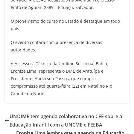
Pinto de Aguiar, 2589 – Pituaçu, Salvador.
O pioneirismo do curso no Estado é destaque em todo
país.
O evento contará com a presença de diversas
autoridades.
A Assessora Técnica da Undime Seccional Bahia,
Eronize Lima, representa o DME de Aratuípe e
Presidente, Anderson Passos, que cumpre
compromisso até quarta-feira (22) em Natal no Rio
Grande do Norte.
UNDIME tem agenda colaborativa no CEE sobre a
Educação Infantil com a UNCME e FEEBA
Eronize Lima lembra que a agenda da Educação