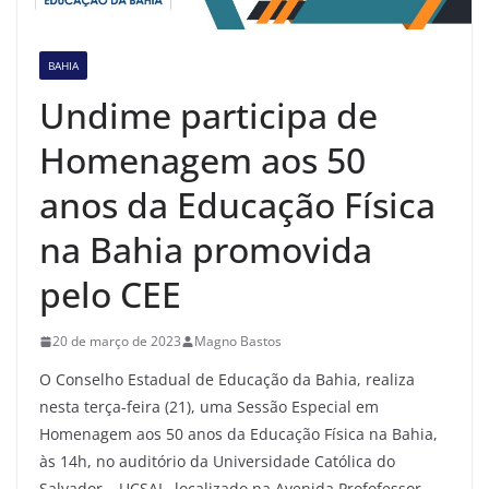
BAHIA
Undime participa de
Homenagem aos 50
anos da Educação Física
na Bahia promovida
pelo CEE
20 de março de 2023
Magno Bastos
O Conselho Estadual de Educação da Bahia, realiza
nesta terça-feira (21), uma Sessão Especial em
Homenagem aos 50 anos da Educação Física na Bahia,
às 14h, no auditório da Universidade Católica do
Salvador – UCSAL, localizado na Avenida Profofessor