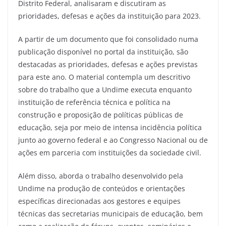
Distrito Federal, analisaram e discutiram as
prioridades, defesas e ações da instituição para 2023.
A partir de um documento que foi consolidado numa
publicação disponível no portal da instituição, são
destacadas as prioridades, defesas e ações previstas
para este ano. O material contempla um descritivo
sobre do trabalho que a Undime executa enquanto
instituição de referência técnica e política na
construção e proposição de políticas públicas de
educação, seja por meio de intensa incidência política
junto ao governo federal e ao Congresso Nacional ou de
ações em parceria com instituições da sociedade civil.
Além disso, aborda o trabalho desenvolvido pela
Undime na produção de conteúdos e orientações
específicas direcionadas aos gestores e equipes
técnicas das secretarias municipais de educação, bem