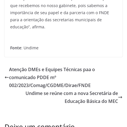
que recebemos no nosso gabinete, pois sabemos a
importância de seu papel e da parceria com o FNDE
para a orientação das secretarias municipais de
educação”, afirma.
Fonte
: Undime
Atenção DMEs e Equipes Técnicas paa o
comunicado PDDE mº
002/2023/Comag/CGDME/Dirae/FNDE
Undime se reúne com a nova Secretária de
Educação Básica do MEC
Deixe um comentário