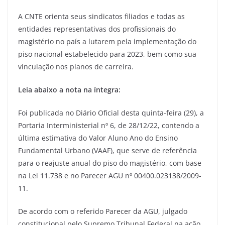
A CNTE orienta seus sindicatos filiados e todas as
entidades representativas dos profissionais do
magistério no país a lutarem pela implementação do
piso nacional estabelecido para 2023, bem como sua
vinculação nos planos de carreira.
Leia abaixo a nota na íntegra:
Foi publicada no Diário Oficial desta quinta-feira (29), a
Portaria Interministerial nº 6, de 28/12/22, contendo a
última estimativa do Valor Aluno Ano do Ensino
Fundamental Urbano (VAAF), que serve de referência
para o reajuste anual do piso do magistério, com base
na Lei 11.738 e no Parecer AGU nº 00400.023138/2009-
11.
De acordo com o referido Parecer da AGU, julgado
constitucional pelo Supremo Tribunal Federal na ação