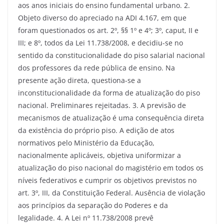
aos anos iniciais do ensino fundamental urbano. 2.
Objeto diverso do apreciado na ADI 4.167, em que
foram questionados os art. 2º, §§ 1º e 4º; 3º, caput, II e
III; e 8º, todos da Lei 11.738/2008, e decidiu-se no
sentido da constitucionalidade do piso salarial nacional
dos professores da rede pública de ensino. Na
presente ação direta, questiona-se a
inconstitucionalidade da forma de atualização do piso
nacional. Preliminares rejeitadas. 3. A previsão de
mecanismos de atualização é uma consequência direta
da existência do próprio piso. A edição de atos
normativos pelo Ministério da Educação,
nacionalmente aplicáveis, objetiva uniformizar a
atualização do piso nacional do magistério em todos os
níveis federativos e cumprir os objetivos previstos no
art. 3º, III, da Constituição Federal. Ausência de violação
aos princípios da separação do Poderes e da
legalidade. 4. A Lei nº 11.738/2008 prevê