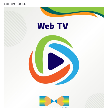
comentário.