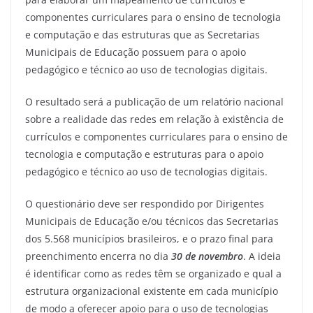
componentes curriculares para o ensino de tecnologia
e computação e das estruturas que as Secretarias
Municipais de Educação possuem para o apoio
pedagógico e técnico ao uso de tecnologias digitais.
O resultado será a publicação de um relatório nacional
sobre a realidade das redes em relação à existência de
currículos e componentes curriculares para o ensino de
tecnologia e computação e estruturas para o apoio
pedagógico e técnico ao uso de tecnologias digitais.
O questionário deve ser respondido por Dirigentes
Municipais de Educação e/ou técnicos das Secretarias
dos 5.568 municípios brasileiros, e o prazo final para
preenchimento encerra no dia
30 de novembro
. A ideia
é identificar como as redes têm se organizado e qual a
estrutura organizacional existente em cada município
de modo a oferecer apoio para o uso de tecnologias