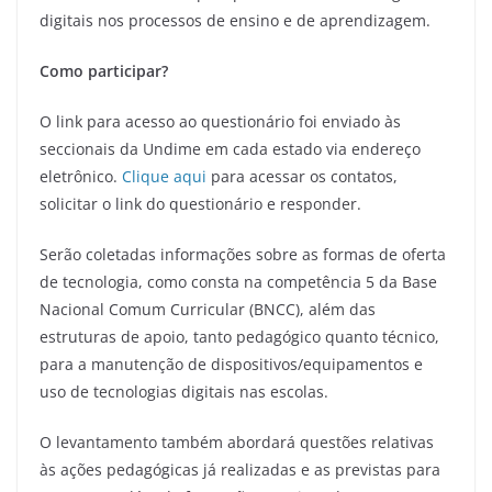
digitais nos processos de ensino e de aprendizagem.
Como participar?
O link para acesso ao questionário foi enviado às
seccionais da Undime em cada estado via endereço
eletrônico.
Clique aqui
para acessar os contatos,
solicitar o link do questionário e responder.
Serão coletadas informações sobre as formas de oferta
de tecnologia, como consta na competência 5 da Base
Nacional Comum Curricular (BNCC), além das
estruturas de apoio, tanto pedagógico quanto técnico,
para a manutenção de dispositivos/equipamentos e
uso de tecnologias digitais nas escolas.
O levantamento também abordará questões relativas
às ações pedagógicas já realizadas e as previstas para