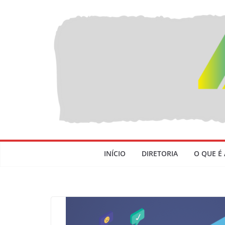
luckyjet
parimatch
pinup
pin-up
mostbet casino
mostbet
mosbet
4a bet
pin-up
1win sayti
1win aposta
1win aviator
parimatch
lucky jet crash
pin-up
mostbet kz
mosbet casino
1win online
1win
mostbet casino
pinup casino
1win slot
mostbet casino
1win aviator
pin up casino
mosbet india
lucky jet casino
1win kz
1 win
mostbet
4r bet
mosbet casino
mostbet casino
mostbet kz
4a bet
aviator
lucky jet online
1 win az
aviator
1win games
mostbet aviator login
lacky jet
mostbet aviator login
1win
pin up kz
1win casino
pinup
pin up india
4rabet mirror
pin up bet
1 win
Pular
para
o
conteúdo
INÍCIO
DIRETORIA
O QUE É