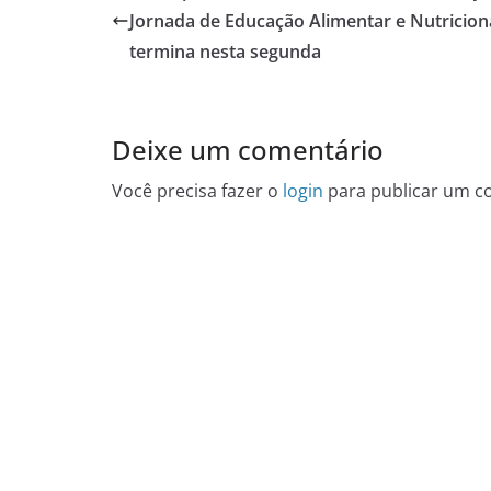
Jornada de Educação Alimentar e Nutricion
termina nesta segunda
Deixe um comentário
Você precisa fazer o
login
para publicar um c