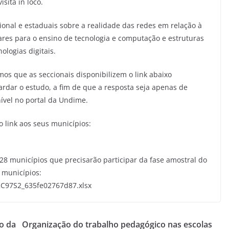
sita in loco.
ional e estaduais sobre a realidade das redes em relação à
ares para o ensino de tecnologia e computação e estruturas
ologias digitais.
os que as seccionais disponibilizem o link abaixo
rdar o estudo, a fim de que a resposta seja apenas de
nível no portal da Undime.
 link aos seus municípios:
28 municípios que precisarão participar da fase amostral do
s municípios:
KC97S2_635fe02767d87.xlsx
ão da
Organização do trabalho pedagógico nas escolas