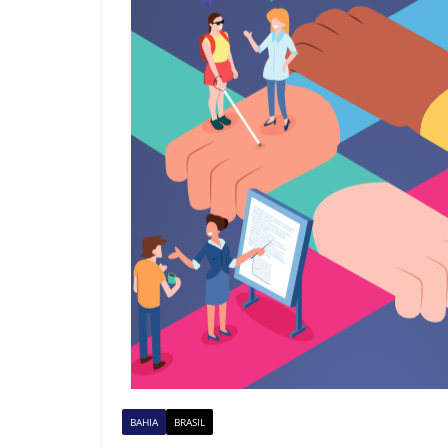
BAHIA
BRASIL