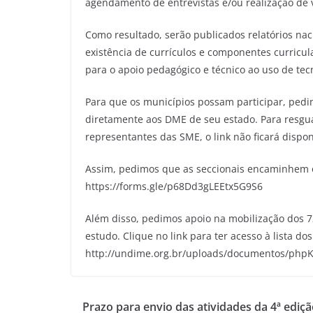
agendamento de entrevistas e/ou realização de vi
Como resultado, serão publicados relatórios nac
existência de currículos e componentes curricul
para o apoio pedagógico e técnico ao uso de tecn
Para que os municípios possam participar, pedim
diretamente aos DME de seu estado. Para resgua
representantes das SME, o link não ficará dispo
Assim, pedimos que as seccionais encaminhem o
https://forms.gle/p68Dd3gLEEtx5G9S6
Além disso, pedimos apoio na mobilização dos 7
estudo. Clique no link para ter acesso à lista do
http://undime.org.br/uploads/documentos/php
Prazo para envio das atividades da 4ª ediç