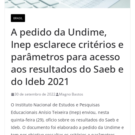
BRASIL
A pedido da Undime,
Inep esclarece critérios e
parâmetros para acesso
aos resultados do Saeb e
do Ideb 2021
30 de setembro de 2022
Magno Bastos
O Instituto Nacional de Estudos e Pesquisas
Educacionais Anísio Teixeira (Inep) enviou, nesta
quinta-feira (29), ofício sobre os resultados do Saeb e
Ideb. O documento foi elaborado a pedido da Undime e
tem por objetivo ressaltar os critérios e parâmetros