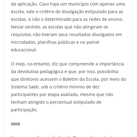
da aplicação. Caso haja um município com apenas uma
escola, vale o critério de divulgação estipulado para as
escolas, e não o determinado para as redes de ensino.
Nesse sentido, as escolas que não atingiram os
requisitos não tiveram seus resultados divulgados em
microdados, planilhas públicas e no painel
educacional.
O Inep, no entanto, diz que compreende a importância
da devolutiva pedagógica e que, por isso, possibilita
que diretores acessem o Boletim da Escola, por meio do
Sistema Saeb, sob o critério mínimo de dez
participantes por etapa avaliada, mesmo que não
tenham atingido o percentual estipulado de
participação.
Ideb