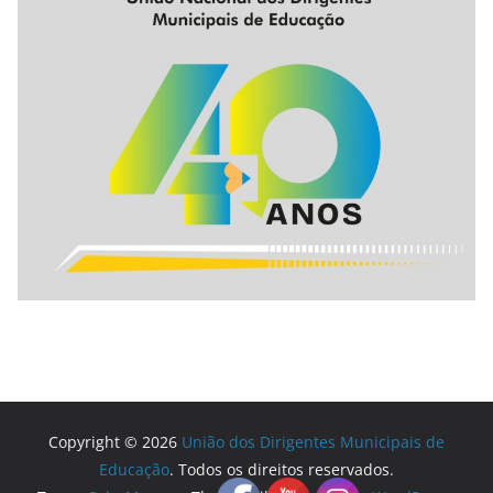
Copyright © 2026
União dos Dirigentes Municipais de
Educação
. Todos os direitos reservados.