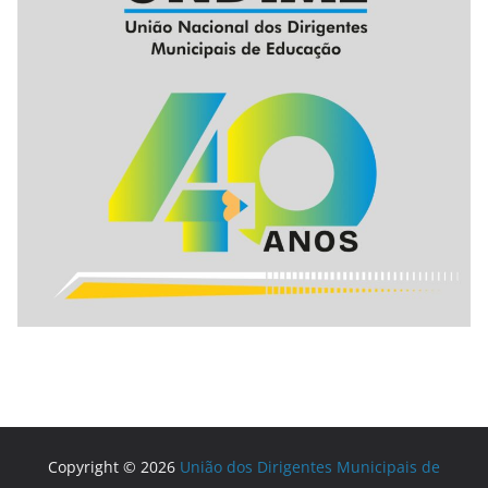
Copyright © 2026
União dos Dirigentes Municipais de