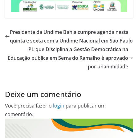
Presidente da Undime Bahia cumpre agenda nesta
quinta e sexta com a Undime Nacional em São Paulo
PL que Disciplina a Gestão Democrática na
Educação pública em Serra do Ramalho é aprovado
por unanimidade
Deixe um comentário
Você precisa fazer o
login
para publicar um
comentário.