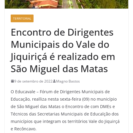
TERRITORIAL
Encontro de Dirigentes
Municipais do Vale do
Jiquiriçá é realizado em
São Miguel das Matas
9 de setembro de 2022
Magno Bastos
O Educavale – Fórum de Dirigentes Municipais de
Educação, realliza nesta sexta-feira (09) no município
de São Miguel das Matas o Encontro de com DMEs e
Técnicos das Secretarias Municipais de Educalção dos
municípios que integram os territórios Vale do Jiquirçá
e Recôncavo.