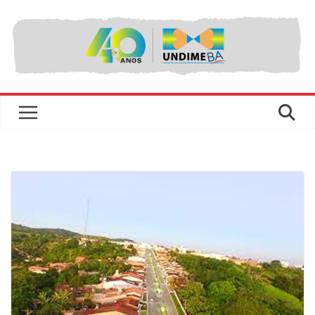
luckyjet
parimatch
pinup
pin-up
mostbet casino
mostbet
mosbet
4a bet
pin-up
1win sayti
1win aposta
1win aviator
parimatch
lucky jet crash
pin-up
mostbet kz
mosbet casino
1win online
1win
mostbet casino
pinup casino
1win slot
mostbet casino
1win aviator
pin up casino
mosbet india
lucky jet casino
1win kz
1 win
mostbet
4r bet
mosbet casino
mostbet casino
mostbet kz
4a bet
aviator
lucky jet online
1 win az
aviator
1win games
mostbet aviator login
lacky jet
mostbet aviator login
1win
pin up kz
1win casino
pinup
pin up india
4rabet mirror
pin up bet
1 win
Pular
para
o
conteúdo