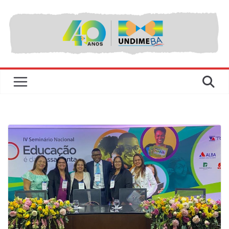
luckyjet
parimatch
pinup
pin-up
mostbet casino
mostbet
mosbet
4a bet
pin-up
1win sayti
1win aposta
1win aviator
parimatch
lucky jet crash
pin-up
mostbet kz
mosbet casino
1win online
1win
mostbet casino
pinup casino
1win slot
mostbet casino
1win aviator
pin up casino
mosbet india
lucky jet casino
1win kz
1 win
mostbet
4r bet
mosbet casino
mostbet casino
mostbet kz
4a bet
aviator
lucky jet online
1 win az
aviator
1win games
mostbet aviator login
lacky jet
mostbet aviator login
1win
pin up kz
1win casino
pinup
pin up india
4rabet mirror
pin up bet
1 win
Pular
para
o
conteúdo