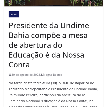
BAHIA
Presidente da Undime
Bahia compõe a mesa
de abertura do
Educação é da Nossa
Conta
30 de agosto de 2022
Magno Bastos
Na tarde desta terça-feira (30), o DME de Itaparica no
Território Metropolitano e Presidente da Undime Bahia,
Raimundo Pereira, participou da abertura do IV
Seminário Nacional “Educação é da Nossa Conta”, no
plenário Conselheiro Lafayette Pondé, do TCE realizado