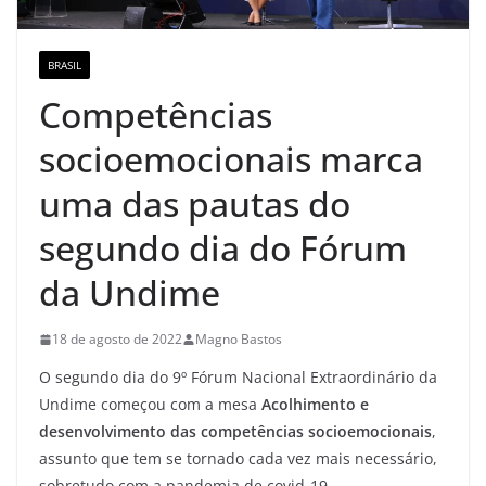
BRASIL
Competências
socioemocionais marca
uma das pautas do
segundo dia do Fórum
da Undime
18 de agosto de 2022
Magno Bastos
O segundo dia do 9º Fórum Nacional Extraordinário da
Undime começou com a mesa
Acolhimento e
desenvolvimento das competências socioemocionais
,
assunto que tem se tornado cada vez mais necessário,
sobretudo com a pandemia de covid-19.