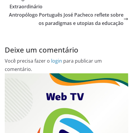
Extraordinário
Antropólogo Português José Pacheco reflete sobre
os paradigmas e utopias da educação
Deixe um comentário
Você precisa fazer o
login
para publicar um
comentário.