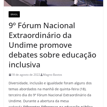
BRASIL
9º Fórum Nacional
Extraordinário da
Undime promove
debates sobre educação
inclusiva
18 de agosto de 2022
Magno Bastos
Diversidade, inclusão e igualdade foram alguns dos
temas abordados na manhã de quinta-feira (18),
terceiro dia do 9º Fórum Nacional Extraordinário da
Undime. Durante a abertura da mesa
redonda
Diferentes Diferenças na educação pública