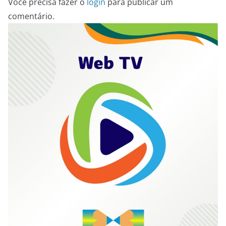
Você precisa fazer o
login
para publicar um
comentário.