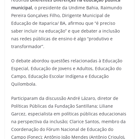
municipal,
o presidente da Undime Bahia, Raimundo
Pereira Gonçalves Filho, Dirigente Municipal de
Educação de Itaparica/ BA, afirmou que “é preciso
saber incluir na educação” e que debater a inclusão
nas redes públicas de ensino é algo “produtivo e
transformador”.
O debate abordou questões relacionadas à Educação
Especial, Educação de Jovens e Adultos, Educação do
Campo, Educação Escolar Indígena e Educação
Quilombola.
Participaram da discussão André Lázaro, diretor de
Políticas Públicas da Fundação Santillana; Liliane
Garcez, especialista em políticas públicas educacionais
na perspectiva da inclusão; Clarice Santos, membro da
Coordenação do Fórum Nacional de Educação do
Campo (Fonec); Antônio João Mendes (Antônio Crioulo),