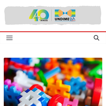
luckyjet
parimatch
pinup
pin-up
mostbet casino
mostbet
mosbet
4a bet
pin-up
1win sayti
1win aposta
1win aviator
parimatch
lucky jet crash
pin-up
mostbet kz
mosbet casino
1win online
1win
mostbet casino
pinup casino
1win slot
mostbet casino
1win aviator
pin up casino
mosbet india
lucky jet casino
1win kz
1 win
mostbet
4r bet
mosbet casino
mostbet casino
mostbet kz
4a bet
aviator
lucky jet online
1 win az
aviator
1win games
mostbet aviator login
lacky jet
mostbet aviator login
1win
pin up kz
1win casino
pinup
pin up india
4rabet mirror
pin up bet
1 win
Pular
para
o
conteúdo