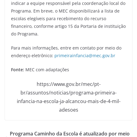
indicar a equipe responsável pela coordenação local do
Programa. Em breve, o MEC disponibilizará a lista de
escolas elegíveis para recebimento do recurso
financeiro, conforme artigo 15 da Portaria de instituição
do Programa.
Para mais informações, entre em contato por meio do
endereço eletrônico:
primeirainfancia@mec.gov.br
Fonte:
MEC com adaptações
https://www.gov.br/mec/pt-
br/assuntos/noticias/programa-primeira-
infancia-na-escola-ja-alcancou-mais-de-4-mil-
adesoes
Programa Caminho da Escola é atualizado por meio