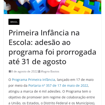
BRASIL
Primeira Infância na
Escola: adesão ao
programa foi prorrogada
até 31 de agosto
8 de agosto de 2022
Magno Bastos
O
Programa Primeira Infância
, lançado em 17 de maio
por meio da
Portaria nº 357 de 17 de maio de 2022
,
atingiu a marca de 4 mil adesões. O Programa tem o
objetivo de promover (em regime de colaboração entre
a União, os Estados, o Distrito Federal e os Municípios),