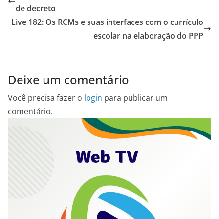
de decreto
Live 182: Os RCMs e suas interfaces com o currículo
escolar na elaboração do PPP
Deixe um comentário
Você precisa fazer o
login
para publicar um
comentário.