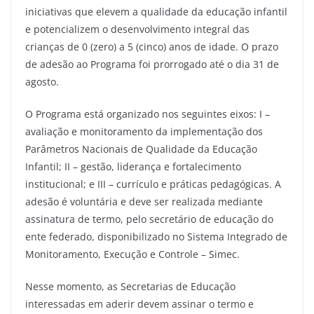
iniciativas que elevem a qualidade da educação infantil
e potencializem o desenvolvimento integral das
crianças de 0 (zero) a 5 (cinco) anos de idade. O prazo
de adesão ao Programa foi prorrogado até o dia 31 de
agosto.
O Programa está organizado nos seguintes eixos: I –
avaliação e monitoramento da implementação dos
Parâmetros Nacionais de Qualidade da Educação
Infantil; II – gestão, liderança e fortalecimento
institucional; e III – currículo e práticas pedagógicas. A
adesão é voluntária e deve ser realizada mediante
assinatura de termo, pelo secretário de educação do
ente federado, disponibilizado no Sistema Integrado de
Monitoramento, Execução e Controle – Simec.
Nesse momento, as Secretarias de Educação
interessadas em aderir devem assinar o termo e