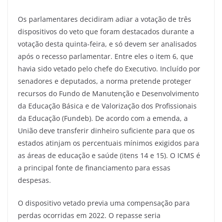
Os parlamentares decidiram adiar a votação de três
dispositivos do veto que foram destacados durante a
votação desta quinta-feira, e só devem ser analisados
após o recesso parlamentar. Entre eles o item 6, que
havia sido vetado pelo chefe do Executivo. Incluído por
senadores e deputados, a norma pretende proteger
recursos do Fundo de Manutenção e Desenvolvimento
da Educação Básica e de Valorização dos Profissionais
da Educação (Fundeb). De acordo com a emenda, a
União deve transferir dinheiro suficiente para que os
estados atinjam os percentuais mínimos exigidos para
as áreas de educação e saúde (itens 14 e 15). O ICMS é
a principal fonte de financiamento para essas
despesas.
O dispositivo vetado previa uma compensação para
perdas ocorridas em 2022. O repasse seria