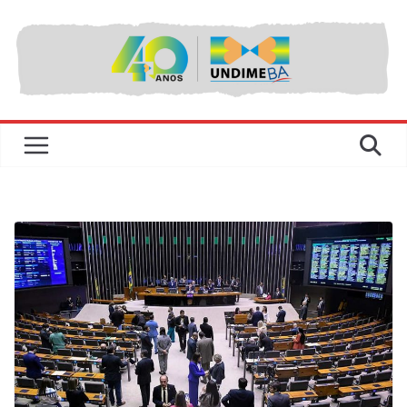
luckyjet
parimatch
pinup
pin-up
mostbet casino
mostbet
mosbet
4a bet
pin-up
1win sayti
1win aposta
1win aviator
parimatch
lucky jet crash
pin-up
mostbet kz
mosbet casino
1win online
1win
mostbet casino
pinup casino
1win slot
mostbet casino
1win aviator
pin up casino
mosbet india
lucky jet casino
1win kz
1 win
mostbet
4r bet
mosbet casino
mostbet casino
mostbet kz
4a bet
aviator
lucky jet online
1 win az
aviator
1win games
mostbet aviator login
lacky jet
mostbet aviator login
1win
pin up kz
1win casino
pinup
pin up india
4rabet mirror
pin up bet
1 win
Pular
para
o
conteúdo