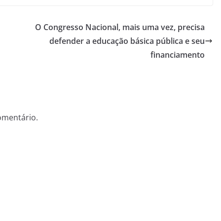
O Congresso Nacional, mais uma vez, precisa
defender a educação básica pública e seu
financiamento
omentário.