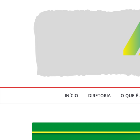
luckyjet
parimatch
pinup
pin-up
mostbet casino
mostbet
mosbet
4a bet
pin-up
1win sayti
1win aposta
1win aviator
parimatch
lucky jet crash
pin-up
mostbet kz
mosbet casino
1win online
1win
mostbet casino
pinup casino
1win slot
mostbet casino
1win aviator
pin up casino
mosbet india
lucky jet casino
1win kz
1 win
mostbet
4r bet
mosbet casino
mostbet casino
mostbet kz
4a bet
aviator
lucky jet online
1 win az
aviator
1win games
mostbet aviator login
lacky jet
mostbet aviator login
1win
pin up kz
1win casino
pinup
pin up india
4rabet mirror
pin up bet
1 win
Pular
para
o
conteúdo
INÍCIO
DIRETORIA
O QUE É