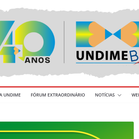
 A UNDIME
FÓRUM EXTRAORDINÁRIO
NOTÍCIAS
WE