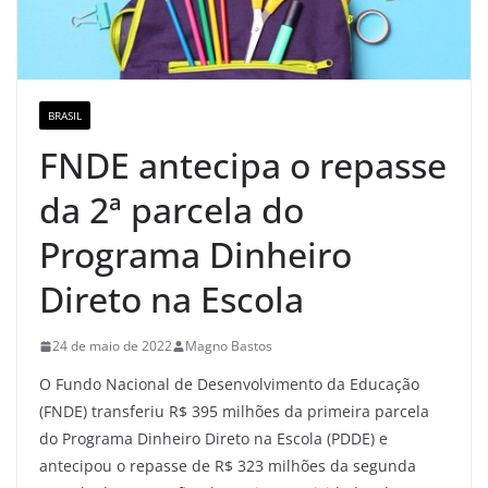
BRASIL
FNDE antecipa o repasse
da 2ª parcela do
Programa Dinheiro
Direto na Escola
24 de maio de 2022
Magno Bastos
O Fundo Nacional de Desenvolvimento da Educação
(FNDE) transferiu R$ 395 milhões da primeira parcela
do Programa Dinheiro Direto na Escola (PDDE) e
antecipou o repasse de R$ 323 milhões da segunda