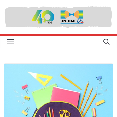
luckyjet
parimatch
pinup
pin-up
mostbet casino
mostbet
mosbet
4a bet
pin-up
1win sayti
1win aposta
1win aviator
parimatch
lucky jet crash
pin-up
mostbet kz
mosbet casino
1win online
1win
mostbet casino
pinup casino
1win slot
mostbet casino
1win aviator
pin up casino
mosbet india
lucky jet casino
1win kz
1 win
mostbet
4r bet
mosbet casino
mostbet casino
mostbet kz
4a bet
aviator
lucky jet online
1 win az
aviator
1win games
mostbet aviator login
lacky jet
mostbet aviator login
1win
pin up kz
1win casino
pinup
pin up india
4rabet mirror
pin up bet
1 win
Pular
para
o
conteúdo