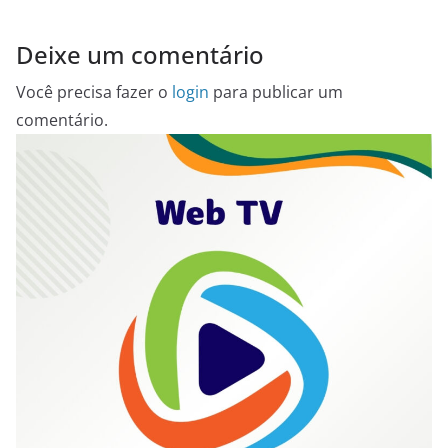
Deixe um comentário
Você precisa fazer o
login
para publicar um
comentário.