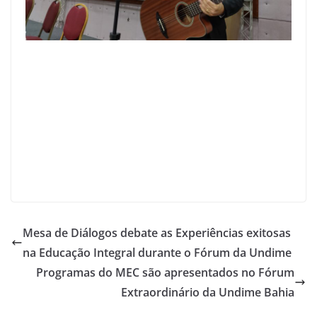
Mesa de Diálogos debate as Experiências exitosas
na Educação Integral durante o Fórum da Undime
Programas do MEC são apresentados no Fórum
Extraordinário da Undime Bahia