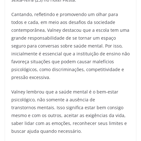
Cantando, refletindo e promovendo um olhar para
todos e cada, em meio aos desafios da sociedade
contemporânea, Valney destacou que a escola tem uma
grande responsabilidade de se tornar um espaço
seguro para conversas sobre saúde mental. Por isso,
inicialmente é essencial que a instituição de ensino não
favoreça situações que podem causar malefícios
psicológicos, como discriminações, competitividade e
pressão excessiva.
Valney lembrou que a saúde mental é o bem-estar
psicológico, não somente a ausência de
transtornos mentais. Isso significa estar bem consigo
mesmo e com os outros, aceitar as exigências da vida,
saber lidar com as emoções, reconhecer seus limites e
buscar ajuda quando necessário.