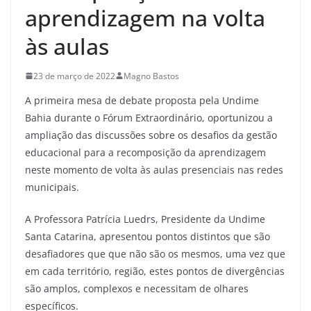
aprendizagem na volta
às aulas
23 de março de 2022
Magno Bastos
A primeira mesa de debate proposta pela Undime
Bahia durante o Fórum Extraordinário, oportunizou a
ampliação das discussões sobre os desafios da gestão
educacional para a recomposição da aprendizagem
neste momento de volta às aulas presenciais nas redes
municipais.
A Professora Patrícia Luedrs, Presidente da Undime
Santa Catarina, apresentou pontos distintos que são
desafiadores que que não são os mesmos, uma vez que
em cada território, região, estes pontos de divergências
são amplos, complexos e necessitam de olhares
específicos.