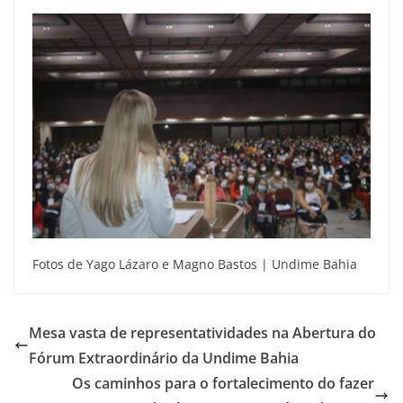
Fotos de Yago Lázaro e Magno Bastos | Undime Bahia
Mesa vasta de representatividades na Abertura do
Fórum Extraordinário da Undime Bahia
Os caminhos para o fortalecimento do fazer