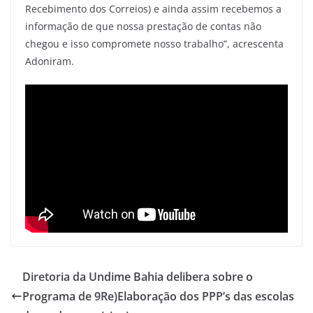
Recebimento dos Correios) e ainda assim recebemos a
informação de que nossa prestação de contas não
chegou e isso compromete nosso trabalho”, acrescenta
Adoniram.
Diretoria da Undime Bahia delibera sobre o
Programa de 9Re)Elaboração dos PPP’s das escolas