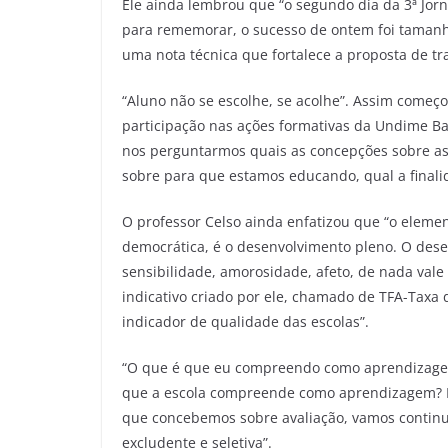
Ele ainda lembrou que “o segundo dia da 3ª Jorna
para rememorar, o sucesso de ontem foi taman
uma nota técnica que fortalece a proposta de t
“Aluno não se escolhe, se acolhe”. Assim começo
participação nas ações formativas da Undime Ba
nos perguntarmos quais as concepções sobre as 
sobre para que estamos educando, qual a final
O professor Celso ainda enfatizou que “o eleme
democrática, é o desenvolvimento pleno. O dese
sensibilidade, amorosidade, afeto, de nada vale 
indicativo criado por ele, chamado de TFA-Taxa 
indicador de qualidade das escolas”.
“O que é que eu compreendo como aprendizagem
que a escola compreende como aprendizagem? Pr
que concebemos sobre avaliação, vamos contin
excludente e seletiva”.