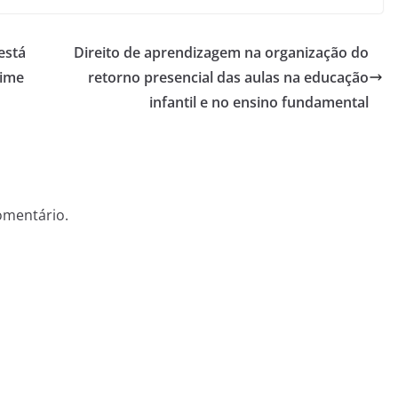
está
Direito de aprendizagem na organização do
dime
retorno presencial das aulas na educação
infantil e no ensino fundamental
omentário.