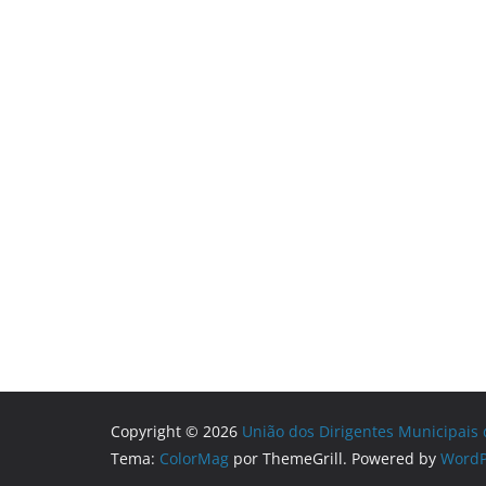
Copyright © 2026
União dos Dirigentes Municipais
Tema:
ColorMag
por ThemeGrill. Powered by
WordP