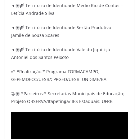
👩🏽‍🌾 Território de Identidade Médio Rio de Contas –
Letícia Andrade Silva
👩🏽‍🌾 Território de Identidade Sertão Produtivo –
Jamile de Souza Soares
👨🏽‍🌾 Território de Identidade Vale do Jiquiriçá –
Antoniel dos Santos Peixoto
🌱 *Realização:* Programa FORMACAMPO;
GEPEMDECC/UESB/; PPGED/UESB; UNDIME/BA
🤝🏽 *Parceiros:* Secretarias Municipais de Educação;
Projeto OBSERVA/Itapetinga/ IES Estaduais; UFRB