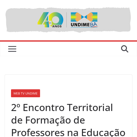
luckyjet
parimatch
pinup
pin-up
mostbet casino
mostbet
mosbet
4a bet
pin-up
1win sayti
1win aposta
1win aviator
parimatch
lucky jet crash
pin-up
mostbet kz
mosbet casino
1win online
1win
mostbet casino
pinup casino
1win slot
mostbet casino
1win aviator
pin up casino
mosbet india
lucky jet casino
1win kz
1 win
mostbet
4r bet
mosbet casino
mostbet casino
mostbet kz
4a bet
aviator
lucky jet online
1 win az
aviator
1win games
mostbet aviator login
lacky jet
mostbet aviator login
1win
pin up kz
1win casino
pinup
pin up india
4rabet mirror
pin up bet
1 win
Pular
para
o
conteúdo
WEB TV UNDIME
2º Encontro Territorial
de Formação de
Professores na Educação