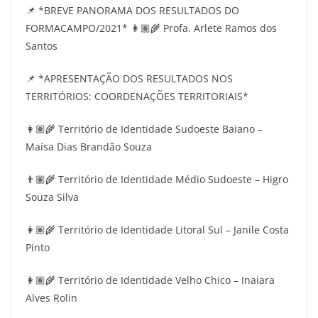
📌 *BREVE PANORAMA DOS RESULTADOS DO
FORMACAMPO/2021* 👩🏽‍🌾 Profa. Arlete Ramos dos
Santos
📌 *APRESENTAÇÃO DOS RESULTADOS NOS
TERRITÓRIOS: COORDENAÇÕES TERRITORIAIS*
👩🏽‍🌾 Território de Identidade Sudoeste Baiano –
Maísa Dias Brandão Souza
👨🏽‍🌾 Território de Identidade Médio Sudoeste – Higro
Souza Silva
👩🏽‍🌾 Território de Identidade Litoral Sul – Janile Costa
Pinto
👩🏽‍🌾 Território de Identidade Velho Chico – Inaiara
Alves Rolin