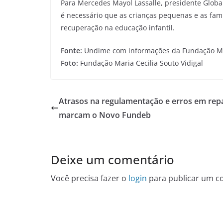
Para Mercedes Mayol Lassalle, presidente Globa
é necessário que as crianças pequenas e as famí
recuperação na educação infantil.
Fonte:
Undime com informações da Fundação Mari
Foto:
Fundação Maria Cecilia Souto Vidigal
Atrasos na regulamentação e erros em rep
marcam o Novo Fundeb
Deixe um comentário
Você precisa fazer o
login
para publicar um c