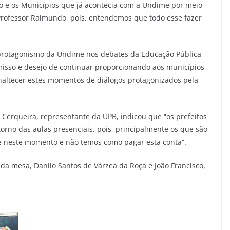
do e os Municípios que já acontecia com a Undime por meio
Professor Raimundo, pois, entendemos que todo esse fazer
do protagonismo da Undime nos debates da Educação Pública
misso e desejo de continuar proporcionando aos municípios
naltecer estes momentos de diálogos protagonizados pela
n Cerqueira, representante da UPB, indicou que “os prefeitos
orno das aulas presenciais, pois, principalmente os que são
e neste momento e não temos como pagar esta conta”.
a mesa, Danilo Santos de Várzea da Roça e João Francisco,