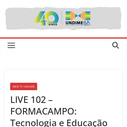
luckyjet
parimatch
pinup
pin-up
mostbet casino
mostbet
mosbet
4a bet
pin-up
1win sayti
1win aposta
1win aviator
parimatch
lucky jet crash
pin-up
mostbet kz
mosbet casino
1win online
1win
mostbet casino
pinup casino
1win slot
mostbet casino
1win aviator
pin up casino
mosbet india
lucky jet casino
1win kz
1 win
mostbet
4r bet
mosbet casino
mostbet casino
mostbet kz
4a bet
aviator
lucky jet online
1 win az
aviator
1win games
mostbet aviator login
lacky jet
mostbet aviator login
1win
pin up kz
1win casino
pinup
pin up india
4rabet mirror
pin up bet
1 win
Pular
para
o
conteúdo
WEB TV UNDIME
LIVE 102 –
FORMACAMPO:
Tecnologia e Educação