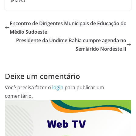
(PMVC)
Encontro de Dirigentes Municipais de Educação do
Médio Sudoeste
Presidente da Undime Bahia cumpre agenda no
Semiárido Nordeste II
Deixe um comentário
Você precisa fazer o
login
para publicar um
comentário.