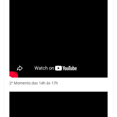
2º Momento das 14h às 17h