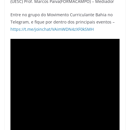
(UESC) Prof. Marcos Paiva(FORMACAMPO) – Mediador
Entre no grupo do Movimento Curriculante Bahia no
Telegram, e fique por dentro dos principais eventos –
https://t.me/joinchat/VAimWDN4zXF0kSMH