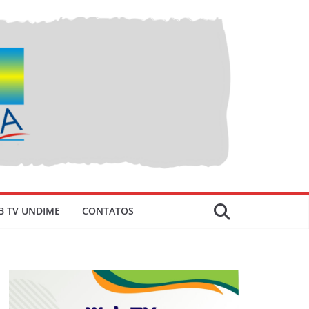
B TV UNDIME
CONTATOS