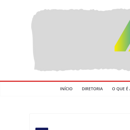
luckyjet
parimatch
pinup
pin-up
mostbet casino
mostbet
mosbet
4a bet
pin-up
1win sayti
1win aposta
1win aviator
parimatch
lucky jet crash
pin-up
mostbet kz
mosbet casino
1win online
1win
mostbet casino
pinup casino
1win slot
mostbet casino
1win aviator
pin up casino
mosbet india
lucky jet casino
1win kz
1 win
mostbet
4r bet
mosbet casino
mostbet casino
mostbet kz
4a bet
aviator
lucky jet online
1 win az
aviator
1win games
mostbet aviator login
lacky jet
mostbet aviator login
1win
pin up kz
1win casino
pinup
pin up india
4rabet mirror
pin up bet
1 win
Pular
para
o
conteúdo
INÍCIO
DIRETORIA
O QUE É