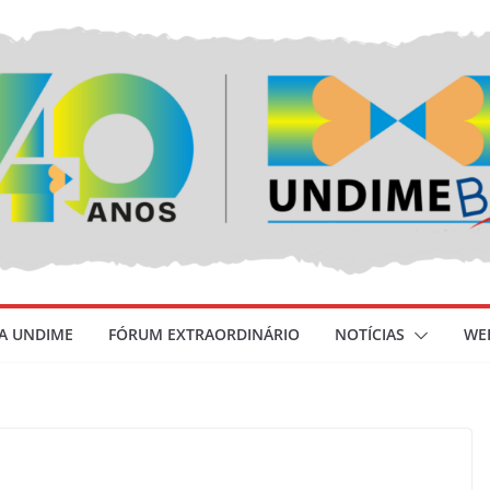
 A UNDIME
FÓRUM EXTRAORDINÁRIO
NOTÍCIAS
WE