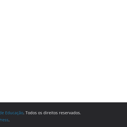
 de Educação
. Todos os direitos reservados.
ress
.