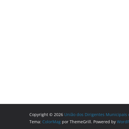
Copyright © 2026
União dos Dirigentes Municipais
Tema:
ColorMag
por ThemeGrill. Powered by
WordP