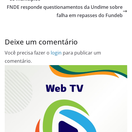
FNDE responde questionamentos da Undime sobre
falha em repasses do Fundeb
Deixe um comentário
Você precisa fazer o
login
para publicar um
comentário.