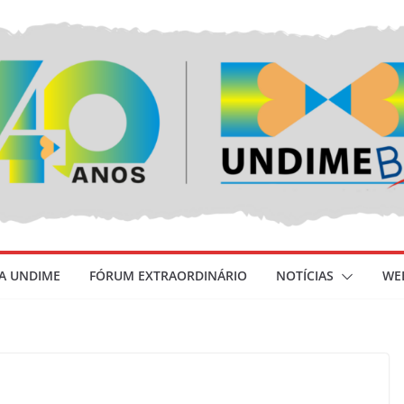
 A UNDIME
FÓRUM EXTRAORDINÁRIO
NOTÍCIAS
WE