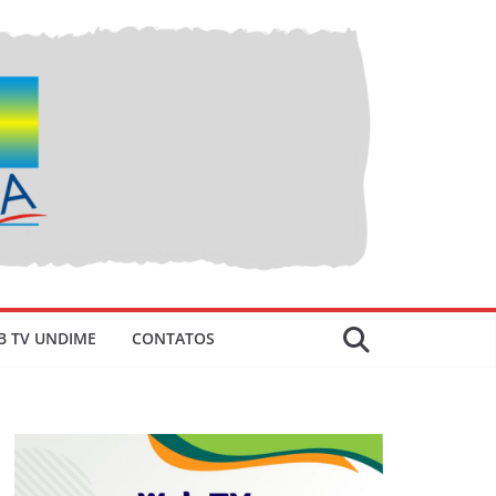
B TV UNDIME
CONTATOS