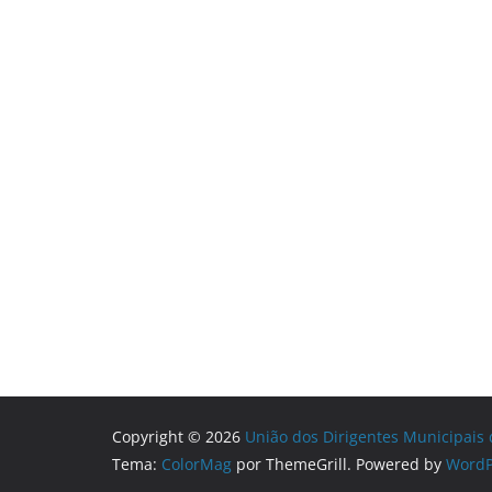
Copyright © 2026
União dos Dirigentes Municipais
Tema:
ColorMag
por ThemeGrill. Powered by
WordP