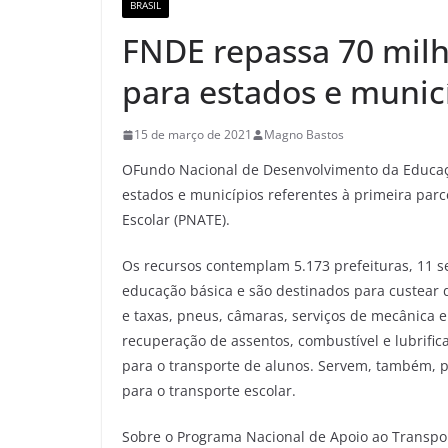
BRASIL
FNDE repassa 70 milh
para estados e munic
15 de março de 2021
Magno Bastos
OFundo Nacional de Desenvolvimento da Educaçã
estados e municípios referentes à primeira par
Escolar (PNATE).
Os recursos contemplam 5.173 prefeituras, 11 s
educação básica e são destinados para custear
e taxas, pneus, câmaras, serviços de mecânica em
recuperação de assentos, combustível e lubrific
para o transporte de alunos. Servem, também, p
para o transporte escolar.
Sobre o Programa Nacional de Apoio ao Transpor