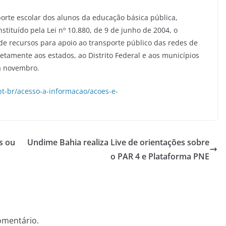
rte escolar dos alunos da educação básica pública,
stituído pela Lei nº 10.880, de 9 de junho de 2004, o
de recursos para apoio ao transporte público das redes de
retamente aos estados, ao Distrito Federal e aos municípios
 a novembro.
pt-br/acesso-a-informacao/acoes-e-
s ou
Undime Bahia realiza Live de orientações sobre
o PAR 4 e Plataforma PNE
omentário.