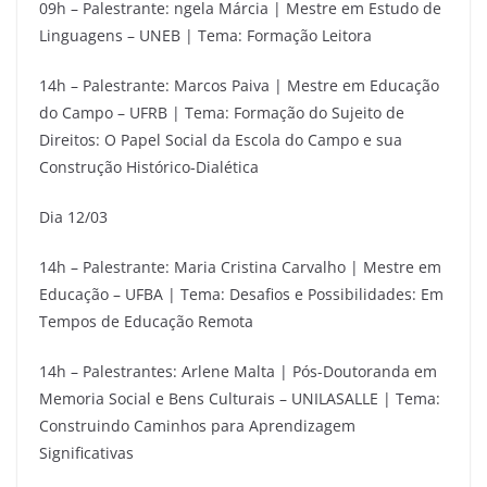
09h – Palestrante: ngela Márcia | Mestre em Estudo de
Linguagens – UNEB | Tema: Formação Leitora
14h – Palestrante: Marcos Paiva | Mestre em Educação
do Campo – UFRB | Tema: Formação do Sujeito de
Direitos: O Papel Social da Escola do Campo e sua
Construção Histórico-Dialética
Dia 12/03
14h – Palestrante: Maria Cristina Carvalho | Mestre em
Educação – UFBA | Tema: Desafios e Possibilidades: Em
Tempos de Educação Remota
14h – Palestrantes: Arlene Malta | Pós-Doutoranda em
Memoria Social e Bens Culturais – UNILASALLE | Tema:
Construindo Caminhos para Aprendizagem
Significativas