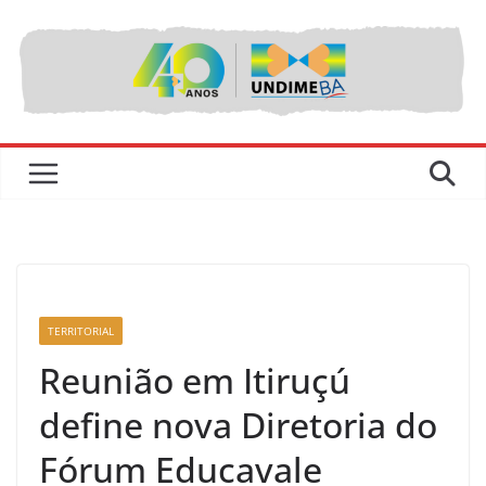
luckyjet
parimatch
pinup
pin-up
mostbet casino
mostbet
mosbet
4a bet
pin-up
1win sayti
1win aposta
1win aviator
parimatch
lucky jet crash
pin-up
mostbet kz
mosbet casino
1win online
1win
mostbet casino
pinup casino
1win slot
mostbet casino
1win aviator
pin up casino
mosbet india
lucky jet casino
1win kz
1 win
mostbet
4r bet
mosbet casino
mostbet casino
mostbet kz
4a bet
aviator
lucky jet online
1 win az
aviator
1win games
mostbet aviator login
lacky jet
mostbet aviator login
1win
pin up kz
1win casino
pinup
pin up india
4rabet mirror
pin up bet
1 win
Pular
para
o
conteúdo
TERRITORIAL
Reunião em Itiruçú
define nova Diretoria do
Fórum Educavale