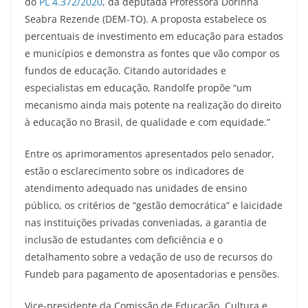
do
PL 4.372/2020
, da deputada Professora Dorinha
Seabra Rezende (DEM-TO). A proposta estabelece os
percentuais de investimento em educação para estados
e municípios e demonstra as fontes que vão compor os
fundos de educação. Citando autoridades e
especialistas em educação, Randolfe propõe “um
mecanismo ainda mais potente na realização do direito
à educação no Brasil, de qualidade e com equidade.”
Entre os aprimoramentos apresentados pelo senador,
estão o esclarecimento sobre os indicadores de
atendimento adequado nas unidades de ensino
público, os critérios de “gestão democrática” e laicidade
nas instituições privadas conveniadas, a garantia de
inclusão de estudantes com deficiência e o
detalhamento sobre a vedação de uso de recursos do
Fundeb para pagamento de aposentadorias e pensões.
Vice-presidente da Comissão de Educação, Cultura e