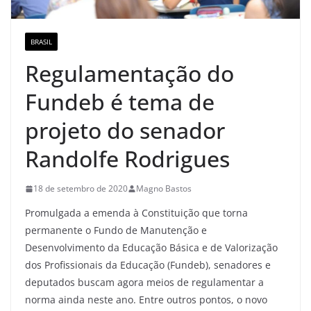
BRASIL
Regulamentação do
Fundeb é tema de
projeto do senador
Randolfe Rodrigues
18 de setembro de 2020
Magno Bastos
Promulgada a emenda à Constituição que torna
permanente o Fundo de Manutenção e
Desenvolvimento da Educação Básica e de Valorização
dos Profissionais da Educação (Fundeb), senadores e
deputados buscam agora meios de regulamentar a
norma ainda neste ano. Entre outros pontos, o novo