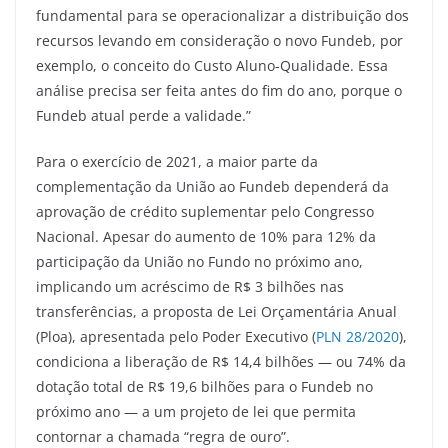
fundamental para se operacionalizar a distribuição dos
recursos levando em consideração o novo Fundeb, por
exemplo, o conceito do Custo Aluno-Qualidade. Essa
análise precisa ser feita antes do fim do ano, porque o
Fundeb atual perde a validade.”
Para o exercício de 2021, a maior parte da
complementação da União ao Fundeb dependerá da
aprovação de crédito suplementar pelo Congresso
Nacional. Apesar do aumento de 10% para 12% da
participação da União no Fundo no próximo ano,
implicando um acréscimo de R$ 3 bilhões nas
transferências, a proposta de Lei Orçamentária Anual
(Ploa), apresentada pelo Poder Executivo (
PLN 28/2020
),
condiciona a liberação de R$ 14,4 bilhões — ou 74% da
dotação total de R$ 19,6 bilhões para o Fundeb no
próximo ano — a um projeto de lei que permita
contornar a chamada “regra de ouro”.