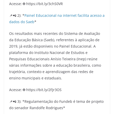
Acesse: 🌐 https://bit.ly/3chS0VR
📌📲 2): *
Painel Educacional na internet facilita acesso a
dados do Saeb
*
Os resultados mais recentes do Sistema de Avaliação
da Educação Básica (Saeb), referentes à aplicação de
2019, já estão disponíveis no Painel Educacional. A
plataforma do Instituto Nacional de Estudos e
Pesquisas Educacionais Anísio Teixeira (Inep) reúne
várias informações sobre a educação brasileira, como
trajetória, contexto e aprendizagem das redes de
ensino municipais e estaduais.
Acesse: 🌐 https://bit.ly/2FJr3OS
📌📲 3): *Regulamentação do Fundeb é tema de projeto
do senador Randolfe Rodrigues*