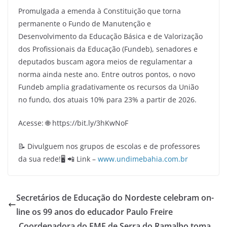
Promulgada a emenda à Constituição que torna
permanente o Fundo de Manutenção e
Desenvolvimento da Educação Básica e de Valorização
dos Profissionais da Educação (Fundeb), senadores e
deputados buscam agora meios de regulamentar a
norma ainda neste ano. Entre outros pontos, o novo
Fundeb amplia gradativamente os recursos da União
no fundo, dos atuais 10% para 23% a partir de 2026.
Acesse: 🌐 https://bit.ly/3hKwNoF
📝 Divulguem nos grupos de escolas e de professores
da sua rede!🖥️ 📲 Link –
www.undimebahia.com.br
Secretários de Educação do Nordeste celebram on-
line os 99 anos do educador Paulo Freire
Coordenadora do FME de Serra do Ramalho toma