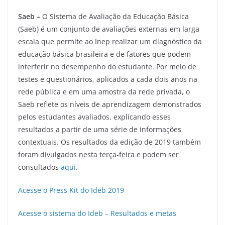
Saeb –
O Sistema de Avaliação da Educação Básica
(Saeb) é um conjunto de avaliações externas em larga
escala que permite ao Inep realizar um diagnóstico da
educação básica brasileira e de fatores que podem
interferir no desempenho do estudante. Por meio de
testes e questionários, aplicados a cada dois anos na
rede pública e em uma amostra da rede privada, o
Saeb reflete os níveis de aprendizagem demonstrados
pelos estudantes avaliados, explicando esses
resultados a partir de uma série de informações
contextuais. Os resultados da edição de 2019 também
foram divulgados nesta terça-feira e podem ser
consultados
aqui
.
Acesse o Press Kit do Ideb 2019
Acesse o sistema do Ideb – Resultados e metas