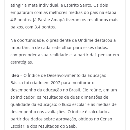
atingir a meta individual, e Espírito Santo. Os dois
empataram com as melhores médias do país na etapa:
4,8 pontos. Já Pará e Amapá tiveram os resultados mais
baixos, com 3,4 pontos.
Na oportunidade, o presidente da Undime destacou a
importância de cada rede olhar para esses dados,
compreender a sua realidade e, a partir daí, pensar em
estratégias.
Ideb –
O Índice de Desenvolvimento da Educação
Básica foi criado em 2007 para monitorar o
desempenho da educação no Brasil. Ele reúne, em um
só indicador, os resultados de duas dimensões de
qualidade da educação: o fluxo escolar e as médias de
desempenho nas avaliações. O índice é calculado a
partir dos dados sobre aprovação, obtidos no Censo
Escolar, e dos resultados do Saeb.