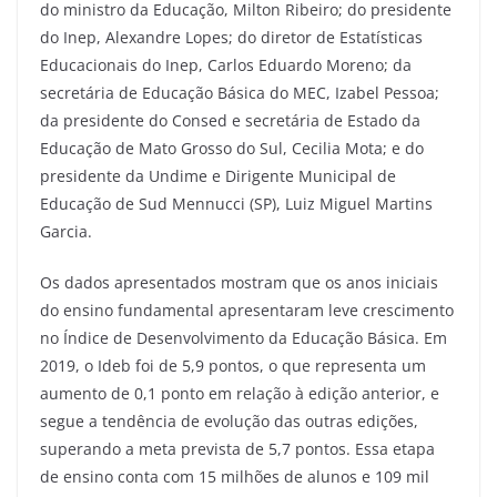
do ministro da Educação, Milton Ribeiro; do presidente
do Inep, Alexandre Lopes; do diretor de Estatísticas
Educacionais do Inep, Carlos Eduardo Moreno; da
secretária de Educação Básica do MEC, Izabel Pessoa;
da presidente do Consed e secretária de Estado da
Educação de Mato Grosso do Sul, Cecilia Mota; e do
presidente da Undime e Dirigente Municipal de
Educação de Sud Mennucci (SP), Luiz Miguel Martins
Garcia.
Os dados apresentados mostram que os anos iniciais
do ensino fundamental apresentaram leve crescimento
no Índice de Desenvolvimento da Educação Básica. Em
2019, o Ideb foi de 5,9 pontos, o que representa um
aumento de 0,1 ponto em relação à edição anterior, e
segue a tendência de evolução das outras edições,
superando a meta prevista de 5,7 pontos. Essa etapa
de ensino conta com 15 milhões de alunos e 109 mil