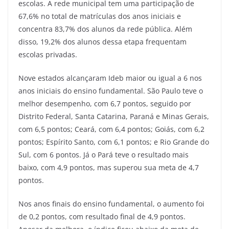
escolas. A rede municipal tem uma participação de
67,6% no total de matrículas dos anos iniciais e
concentra 83,7% dos alunos da rede pública. Além
disso, 19,2% dos alunos dessa etapa frequentam
escolas privadas.
Nove estados alcançaram Ideb maior ou igual a 6 nos
anos iniciais do ensino fundamental. São Paulo teve o
melhor desempenho, com 6,7 pontos, seguido por
Distrito Federal, Santa Catarina, Paraná e Minas Gerais,
com 6,5 pontos; Ceará, com 6,4 pontos; Goiás, com 6,2
pontos; Espírito Santo, com 6,1 pontos; e Rio Grande do
Sul, com 6 pontos. Já o Pará teve o resultado mais
baixo, com 4,9 pontos, mas superou sua meta de 4,7
pontos.
Nos anos finais do ensino fundamental, o aumento foi
de 0,2 pontos, com resultado final de 4,9 pontos.