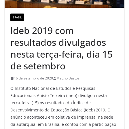
BRASIL
Ideb 2019 com
resultados divulgados
nesta terça-feira, dia 15
de setembro
16 de setembro de 2020
Magno Bastos
O Instituto Nacional de Estudos e Pesquisas
Educacionais Anísio Teixeira (Inep) divulgou nesta
terça-feira (15) os resultados do Índice de
Desenvolvimento da Educação Básica (Ideb) 2019. O
anúncio aconteceu em coletiva de imprensa, na sede
da autarquia, em Brasília, e contou com a participação