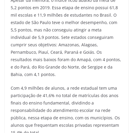
Apesar da melhora, o índice ficou abaixo da meta de
5,2 pontos em 2019. Essa etapa de ensino possui 61,8
mil escolas e 11,9 milhões de estudantes no Brasil. O
estado de São Paulo teve o melhor desempenho, com
5,5 pontos, mas não conseguiu atingir a meta
individual de 5,9 pontos. Sete estados conseguiram
cumprir seus objetivos: Amazonas, Alagoas,
Pernambuco, Piauí, Ceará, Paraná e Goiás. Os
resultados mais baixos foram do Amapá, com 4 pontos,
e do Pará, do Rio Grande do Norte, de Sergipe e da
Bahia, com 4,1 pontos.
Com 4,9 milhões de alunos, a rede estadual tem uma
participação de 41,6% no total de matrículas dos anos
finais do ensino fundamental, dividindo a
responsabilidade do atendimento escolar na rede
pública, nessa etapa de ensino, com os municípios. Os
alunos que frequentam escolas privadas representam
15,4% do total.