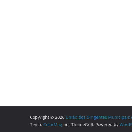
Copyright © 2026
União dos Dirigentes Municipais
Tema:
ColorMag
por ThemeGrill. Powered by
WordP