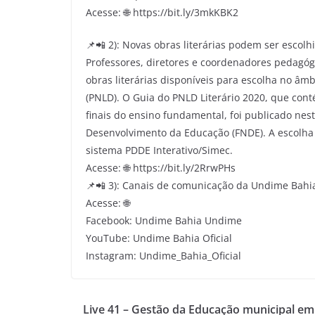
Acesse: 🌐 https://bit.ly/3mkKBK2
📌📲 2): Novas obras literárias podem ser escolh
Professores, diretores e coordenadores pedagóg
obras literárias disponíveis para escolha no âmb
(PNLD). O Guia do PNLD Literário 2020, que con
finais do ensino fundamental, foi publicado nest
Desenvolvimento da Educação (FNDE). A escolha 
sistema PDDE Interativo/Simec.
Acesse: 🌐 https://bit.ly/2RrwPHs
📌📲 3): Canais de comunicação da Undime Bahi
Acesse: 🌐
Facebook: Undime Bahia Undime
YouTube: Undime Bahia Oficial
Instagram: Undime_Bahia_Oficial
Live 41 – Gestão da Educação municipal em