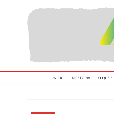
luckyjet
parimatch
pinup
pin-up
mostbet casino
mostbet
mosbet
4a bet
pin-up
1win sayti
1win aposta
1win aviator
parimatch
lucky jet crash
pin-up
mostbet kz
mosbet casino
1win online
1win
mostbet casino
pinup casino
1win slot
mostbet casino
1win aviator
pin up casino
mosbet india
lucky jet casino
1win kz
1 win
mostbet
4r bet
mosbet casino
mostbet casino
mostbet kz
4a bet
aviator
lucky jet online
1 win az
aviator
1win games
mostbet aviator login
lacky jet
mostbet aviator login
1win
pin up kz
1win casino
pinup
pin up india
4rabet mirror
pin up bet
1 win
Pular
para
o
conteúdo
INÍCIO
DIRETORIA
O QUE É