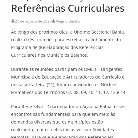
Referências Curriculares
21 de agosto de 2020
Magno Bastos
Ao longo dos próximos dias, a Undime Seccional Bahia,
realiza três reuniões para estreitar o alinhamento do
Programa de (Re)Elaboração dos Referências
Curriculares nos Municípios Baianos.
Durante as reuniões participam os DME’s – Dirigentes
Municipais de Educação e Articuladores de Currículo e
nesta sexta-feira (21), foram convidados os Núcleos
Formativos dos Territórios 07, 08, 09, 10, 11, 12, 13 e 14.
Para Renê Silva – Coordenador da Ação na Bahia, esses
encontros são fundamentais para que em meio às
demandas diversas que os municípios estão
realizando, muitos deles inclusive com Atividades
Remotas, para que a elaboração dos Referenciais