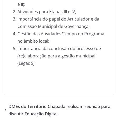
e II);
Atividades para Etapas III e IV;
Importância do papel do Articulador e da
Comissão Municipal de Governança;
Gestão das Atividades/Tempo do Programa
no âmbito local;
Importância da conclusão do processo de
(re)elaboração para a gestão municipal
(Legado).
DMEs do Território Chapada realizam reunião para
discutir Educação Digital