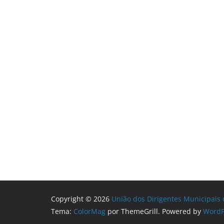
Copyright © 2026
União dos Dirigentes Municipais
Tema:
ColorMag
por ThemeGrill. Powered by
WordP