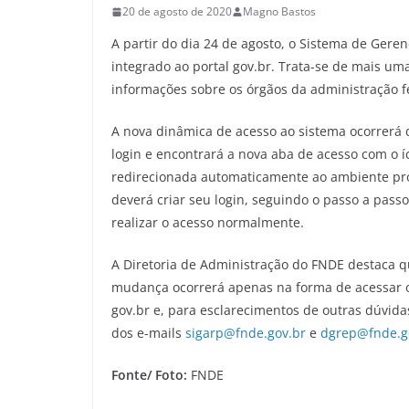
20 de agosto de 2020
Magno Bastos
A partir do dia 24 de agosto, o Sistema de Geren
integrado ao portal gov.br. Trata-se de mais um
informações sobre os órgãos da administração f
A nova dinâmica de acesso ao sistema ocorrerá 
login e encontrará a nova aba de acesso com o íc
redirecionada automaticamente ao ambiente pró
deverá criar seu login, seguindo o passo a pass
realizar o acesso normalmente.
A Diretoria de Administração do FNDE destaca qu
mudança ocorrerá apenas na forma de acessar 
gov.br e, para esclarecimentos de outras dúvi
dos e-mails
sigarp@fnde.gov.br
e
dgrep@fnde.g
Fonte/ Foto:
FNDE