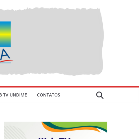
B TV UNDIME
CONTATOS