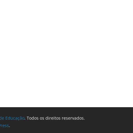
 de Educação
. Todos os direitos reservados.
ress
.