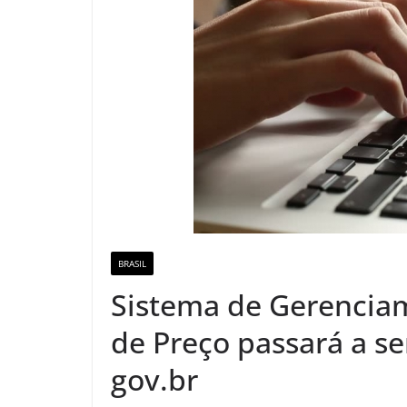
BRASIL
Sistema de Gerenciam
de Preço passará a s
gov.br