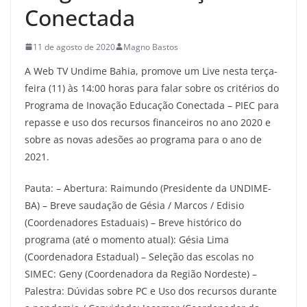
Conectada
11 de agosto de 2020
Magno Bastos
A Web TV Undime Bahia, promove um Live nesta terça-
feira (11) às 14:00 horas para falar sobre os critérios do
Programa de Inovação Educação Conectada – PIEC para
repasse e uso dos recursos financeiros no ano 2020 e
sobre as novas adesões ao programa para o ano de
2021.
Pauta: – Abertura: Raimundo (Presidente da UNDIME-
BA) – Breve saudação de Gésia / Marcos / Edisio
(Coordenadores Estaduais) – Breve histórico do
programa (até o momento atual): Gésia Lima
(Coordenadora Estadual) – Seleção das escolas no
SIMEC: Geny (Coordenadora da Região Nordeste) –
Palestra: Dúvidas sobre PC e Uso dos recursos durante