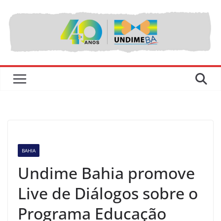
luckyjet
parimatch
pinup
pin-up
mostbet casino
mostbet
mosbet
4a bet
pin-up
1win sayti
1win aposta
1win aviator
parimatch
lucky jet crash
pin-up
mostbet kz
mosbet casino
1win online
1win
mostbet casino
pinup casino
1win slot
mostbet casino
1win aviator
pin up casino
mosbet india
lucky jet casino
1win kz
1 win
mostbet
4r bet
mosbet casino
mostbet casino
mostbet kz
4a bet
aviator
lucky jet online
1 win az
aviator
1win games
mostbet aviator login
lacky jet
mostbet aviator login
1win
pin up kz
1win casino
pinup
pin up india
4rabet mirror
pin up bet
1 win
Pular
para
o
conteúdo
BAHIA
Undime Bahia promove
Live de Diálogos sobre o
Programa Educação