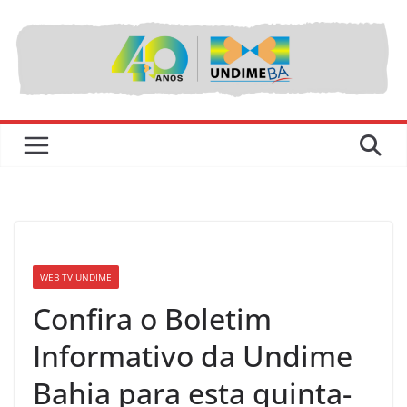
luckyjet
parimatch
pinup
pin-up
mostbet casino
mostbet
mosbet
4a bet
pin-up
1win sayti
1win aposta
1win aviator
parimatch
lucky jet crash
pin-up
mostbet kz
mosbet casino
1win online
1win
mostbet casino
pinup casino
1win slot
mostbet casino
1win aviator
pin up casino
mosbet india
lucky jet casino
1win kz
1 win
mostbet
4r bet
mosbet casino
mostbet casino
mostbet kz
4a bet
aviator
lucky jet online
1 win az
aviator
1win games
mostbet aviator login
lacky jet
mostbet aviator login
1win
pin up kz
1win casino
pinup
pin up india
4rabet mirror
pin up bet
1 win
Pular
para
o
conteúdo
WEB TV UNDIME
Confira o Boletim
Informativo da Undime
Bahia para esta quinta-