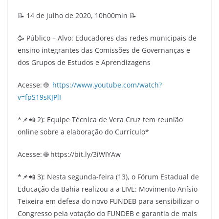
📝 14 de julho de 2020, 10h00min 📝
🥳 Público – Alvo: Educadores das redes municipais de
ensino integrantes das Comissões de Governanças e
dos Grupos de Estudos e Aprendizagens
Acesse: 🌐
https://www.youtube.com/watch?
v=fpS19sKJPlI
*📌📲 2): Equipe Técnica de Vera Cruz tem reunião
online sobre a elaboração do Currículo*
Acesse: 🌐 https://bit.ly/3iWIYAw
*📌📲 3): Nesta segunda-feira (13), o Fórum Estadual de
Educação da Bahia realizou a a LIVE: Movimento Anísio
Teixeira em defesa do novo FUNDEB para sensibilizar o
Congresso pela votação do FUNDEB e garantia de mais