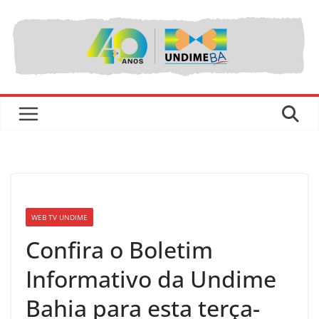
luckyjet
parimatch
pinup
pin-up
mostbet casino
mostbet
mosbet
4a bet
pin-up
1win sayti
1win aposta
1win aviator
parimatch
lucky jet crash
pin-up
mostbet kz
mosbet casino
1win online
1win
mostbet casino
pinup casino
1win slot
mostbet casino
1win aviator
pin up casino
mosbet india
lucky jet casino
1win kz
1 win
mostbet
4r bet
mosbet casino
mostbet casino
mostbet kz
4a bet
aviator
lucky jet online
1 win az
aviator
1win games
mostbet aviator login
lacky jet
mostbet aviator login
1win
pin up kz
1win casino
pinup
pin up india
4rabet mirror
pin up bet
1 win
Pular
para
o
conteúdo
WEB TV UNDIME
Confira o Boletim
Informativo da Undime
Bahia para esta terça-