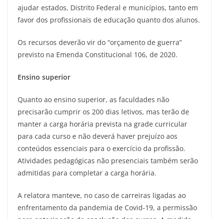
ajudar estados, Distrito Federal e municípios, tanto em
favor dos profissionais de educação quanto dos alunos.
Os recursos deverão vir do “orçamento de guerra”
previsto na Emenda Constitucional 106, de 2020.
Ensino superior
Quanto ao ensino superior, as faculdades não
precisarão cumprir os 200 dias letivos, mas terão de
manter a carga horária prevista na grade curricular
para cada curso e não deverá haver prejuízo aos
conteúdos essenciais para o exercício da profissão.
Atividades pedagógicas não presenciais também serão
admitidas para completar a carga horária.
A relatora manteve, no caso de carreiras ligadas ao
enfrentamento da pandemia de Covid-19, a permissão