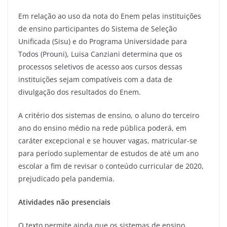
Em relação ao uso da nota do Enem pelas instituições
de ensino participantes do Sistema de Seleção
Unificada (Sisu) e do Programa Universidade para
Todos (Prouni), Luisa Canziani determina que os
processos seletivos de acesso aos cursos dessas
instituições sejam compatíveis com a data de
divulgação dos resultados do Enem.
A critério dos sistemas de ensino, o aluno do terceiro
ano do ensino médio na rede pública poderá, em
caráter excepcional e se houver vagas, matricular-se
para período suplementar de estudos de até um ano
escolar a fim de revisar o conteúdo curricular de 2020,
prejudicado pela pandemia.
Atividades não presenciais
O texto permite ainda que os sistemas de ensino