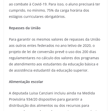
ao combate à Covid-19. Para isso, o aluno precisará ter
cumprido, no mínimo, 75% da carga horária dos
estágios curriculares obrigatórios.
Repasses da União
Para garantir os mesmos valores de repasses da União
aos outros entes federados no ano letivo de 2020, o
projeto de lei de conversão prevê o uso dos 200 dias
regulamentares no cálculo dos valores dos programas
de atendimento aos estudantes da educação básica e
de assistência estudantil da educação superior.
Alimentação escolar
A deputada Luisa Canziani incluiu ainda na Medida
Provisória 934/20 dispositivo para garantir a
distribuição dos alimentos ou dos recursos para