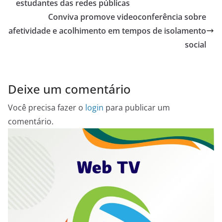
estudantes das redes públicas
Conviva promove videoconferência sobre
afetividade e acolhimento em tempos de isolamento
social
Deixe um comentário
Você precisa fazer o
login
para publicar um
comentário.