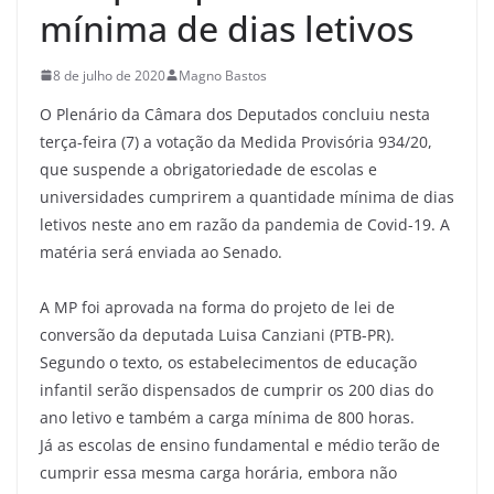
mínima de dias letivos
8 de julho de 2020
Magno Bastos
O Plenário da Câmara dos Deputados concluiu nesta
terça-feira (7) a votação da Medida Provisória 934/20,
que suspende a obrigatoriedade de escolas e
universidades cumprirem a quantidade mínima de dias
letivos neste ano em razão da pandemia de Covid-19. A
matéria será enviada ao Senado.
A MP foi aprovada na forma do projeto de lei de
conversão da deputada Luisa Canziani (PTB-PR).
Segundo o texto, os estabelecimentos de educação
infantil serão dispensados de cumprir os 200 dias do
ano letivo e também a carga mínima de 800 horas.
Já as escolas de ensino fundamental e médio terão de
cumprir essa mesma carga horária, embora não