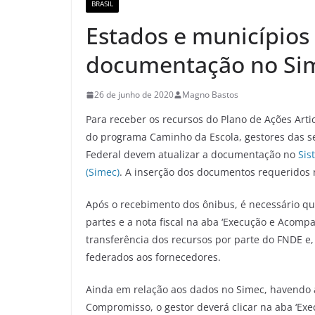
BRASIL
Estados e municípios
documentação no Sim
26 de junho de 2020
Magno Bastos
Para receber os recursos do Plano de Ações Artic
do programa Caminho da Escola, gestores das se
Federal devem atualizar a documentação no
Sis
(Simec)
. A inserção dos documentos requeridos 
Após o recebimento dos ônibus, é necessário qu
partes e a nota fiscal na aba ‘Execução e Acomp
transferência dos recursos por parte do FNDE 
federados aos fornecedores.
Ainda em relação aos dados no Simec, havendo a
Compromisso, o gestor deverá clicar na aba ‘Ex