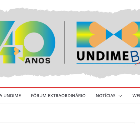
 A UNDIME
FÓRUM EXTRAORDINÁRIO
NOTÍCIAS
WE