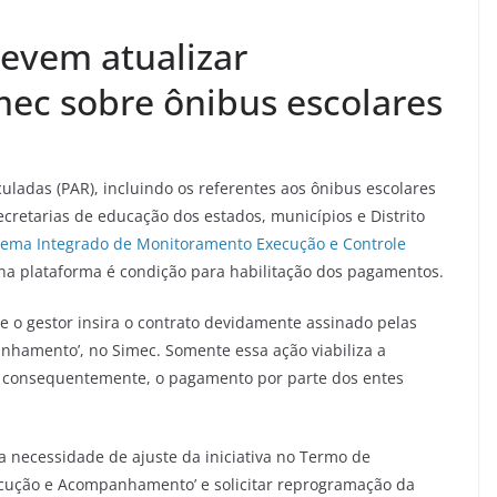
 evem atualizar
ec sobre ônibus escolares
uladas (PAR), incluindo os referentes aos ônibus escolares
cretarias de educação dos estados, municípios e Distrito
tema Integrado de Monitoramento Execução e Controle
na plataforma é condição para habilitação dos pagamentos.
e o gestor insira o contrato devidamente assinado pelas
anhamento’, no Simec. Somente essa ação viabiliza a
e, consequentemente, o pagamento por parte dos entes
 necessidade de ajuste da iniciativa no Termo de
ecução e Acompanhamento’ e solicitar reprogramação da