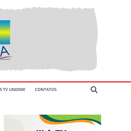
B TV UNDIME
CONTATOS