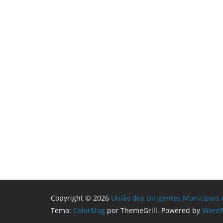
Copyright © 2026
União dos Dirigentes Municipais
Tema:
ColorMag
por ThemeGrill. Powered by
WordP