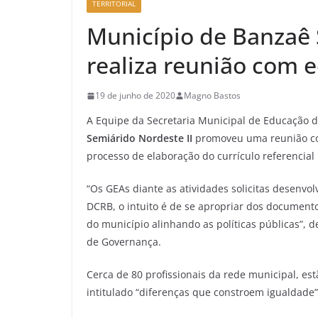
TERRITORIAL
Município de Banzaê 
realiza reunião com 
19 de junho de 2020
Magno Bastos
A Equipe da Secretaria Municipal de Educação d
Semiárido Nordeste II
promoveu uma reunião co
processo de elaboração do currículo referencial
“Os GEAs diante as atividades solicitas desenv
DCRB, o intuito é de se apropriar dos documento
do município alinhando as políticas públicas”, 
de Governança.
Cerca de 80 profissionais da rede municipal, es
intitulado “diferenças que constroem igualdade”