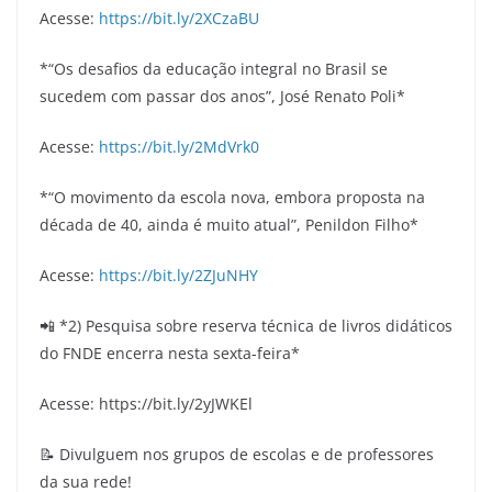
Acesse:
https://bit.ly/2XCzaBU
*“Os desafios da educação integral no Brasil se
sucedem com passar dos anos”, José Renato Poli*
Acesse:
https://bit.ly/2MdVrk0
*“O movimento da escola nova, embora proposta na
década de 40, ainda é muito atual”, Penildon Filho*
Acesse:
https://bit.ly/2ZJuNHY
📲 *2) Pesquisa sobre reserva técnica de livros didáticos
do FNDE encerra nesta sexta-feira*
Acesse: https://bit.ly/2yJWKEl
📝 Divulguem nos grupos de escolas e de professores
da sua rede!