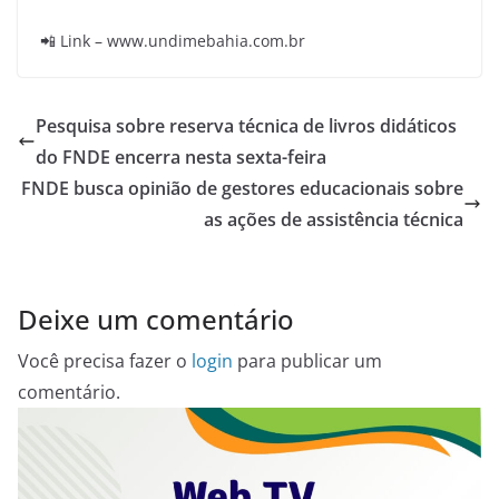
📲 Link – www.undimebahia.com.br
Pesquisa sobre reserva técnica de livros didáticos
do FNDE encerra nesta sexta-feira
FNDE busca opinião de gestores educacionais sobre
as ações de assistência técnica
Deixe um comentário
Você precisa fazer o
login
para publicar um
comentário.