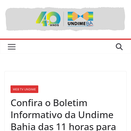
luckyjet
parimatch
pinup
pin-up
mostbet casino
mostbet
mosbet
4a bet
pin-up
1win sayti
1win aposta
1win aviator
parimatch
lucky jet crash
pin-up
mostbet kz
mosbet casino
1win online
1win
mostbet casino
pinup casino
1win slot
mostbet casino
1win aviator
pin up casino
mosbet india
lucky jet casino
1win kz
1 win
mostbet
4r bet
mosbet casino
mostbet casino
mostbet kz
4a bet
aviator
lucky jet online
1 win az
aviator
1win games
mostbet aviator login
lacky jet
mostbet aviator login
1win
pin up kz
1win casino
pinup
pin up india
4rabet mirror
pin up bet
1 win
Pular
para
o
conteúdo
WEB TV UNDIME
Confira o Boletim
Informativo da Undime
Bahia das 11 horas para