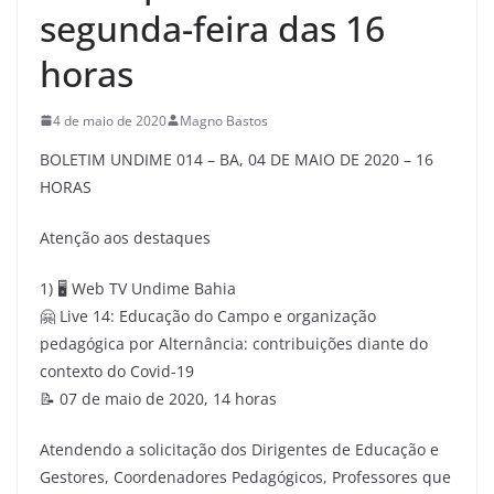
segunda-feira das 16
horas
4 de maio de 2020
Magno Bastos
BOLETIM UNDIME 014 – BA, 04 DE MAIO DE 2020 – 16
HORAS
Atenção aos destaques
1) 🖥️ Web TV Undime Bahia
🤗 Live 14: Educação do Campo e organização
pedagógica por Alternância: contribuições diante do
contexto do Covid-19
📝 07 de maio de 2020, 14 horas
Atendendo a solicitação dos Dirigentes de Educação e
Gestores, Coordenadores Pedagógicos, Professores que