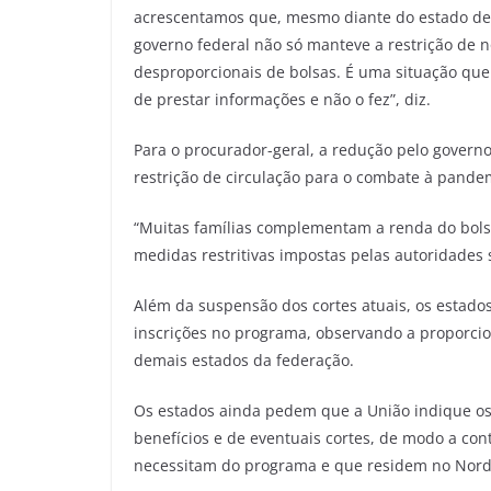
acrescentamos que, mesmo diante do estado de 
governo federal não só manteve a restrição de n
desproporcionais de bolsas. É uma situação que n
de prestar informações e não o fez”, diz.
Para o procurador-geral, a redução pelo govern
restrição de circulação para o combate à pande
“Muitas famílias complementam a renda do bolsa
medidas restritivas impostas pelas autoridades s
Além da suspensão dos cortes atuais, os estado
inscrições no programa, observando a proporcio
demais estados da federação.
Os estados ainda pedem que a União indique os 
benefícios e de eventuais cortes, de modo a co
necessitam do programa e que residem no Nord