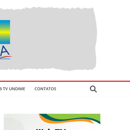
B TV UNDIME
CONTATOS