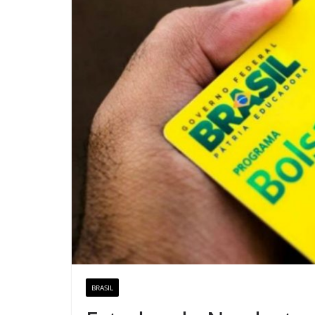
BRASIL