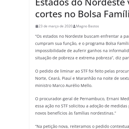
Estados do Nordeste 
cortes no Bolsa Famíl
23 de março de 2020
Magno Bastos
“Os estados no Nordeste buscam enfrentar a pa
cumpram sua função, e o programa Bolsa Família 
impossibilidade de auferir ganhos na informalid
situação de pobreza e extrema pobreza”, diz par
O pedido de liminar ao STF foi feito pelas proc
Norte, Ceará, Piauí e Maranhão na noite de sexta
ministro Marco Aurélio Mello.
O procurador-geral de Pernambuco, Ernani Medi
essa ação no STF solicitou a adoção de medidas 
novos benefícios às famílias nordestinas.”
“Na petição nova, reiteramos o pedido contextu