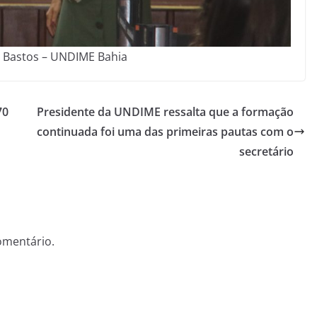
 Bastos – UNDIME Bahia
70
Presidente da UNDIME ressalta que a formação
continuada foi uma das primeiras pautas com o
secretário
omentário.