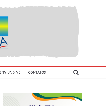
B TV UNDIME
CONTATOS