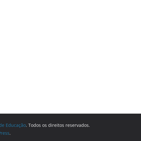
 de Educação
. Todos os direitos reservados.
ress
.