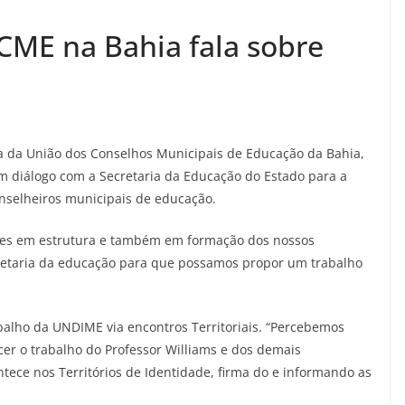
ME na Bahia fala sobre
a da União dos Conselhos Municipais de Educação da Bahia,
m diálogo com a Secretaria da Educação do Estado para a
nselheiros municipais de educação.
tes em estrutura e também em formação dos nossos
cretaria da educação para que possamos propor um trabalho
balho da UNDIME via encontros Territoriais. “Percebemos
er o trabalho do Professor Williams e dos demais
ece nos Territórios de Identidade, firma do e informando as