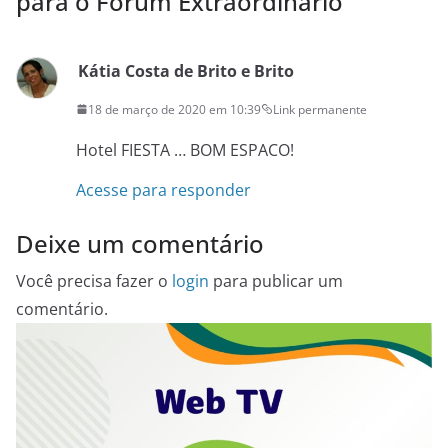
para o Fórum Extraordinário
”
Kátia Costa de Brito e Brito
18 de março de 2020 em 10:39
Link permanente
Hotel FIESTA … BOM ESPACO!
Acesse para responder
Deixe um comentário
Você precisa fazer o
login
para publicar um
comentário.