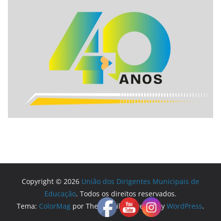
Copyright © 2026
União dos Dirigentes Municipais de
Educação
. Todos os direitos reservados.
Tema:
ColorMag
por ThemeGrill. Powered by
WordPress
.